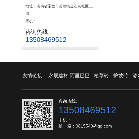
地址：湖南省常德市芙蓉街道石灰社区11
组
手机：
咨询热线
13508469512
友情链接：
永晟建材-阿里巴巴
植草砖
护坡砖
渗
咨询热线:
13508469512
手机：
邮 箱：9815549@qq.com