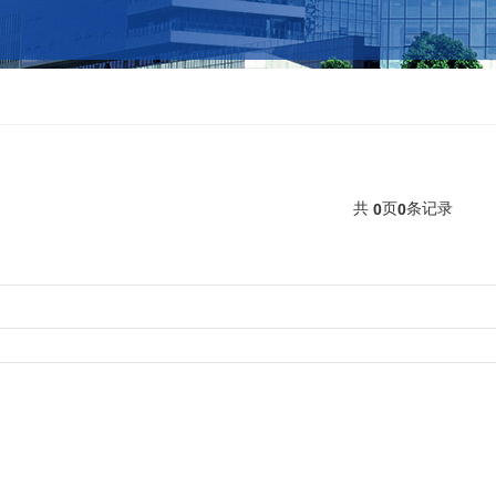
共
页
条记录
0
0