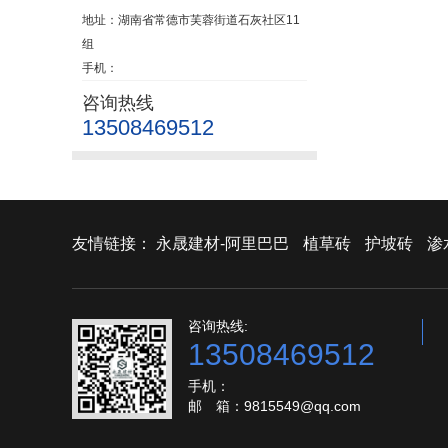
地址：湖南省常德市芙蓉街道石灰社区11
组
手机：
咨询热线
13508469512
友情链接：
永晟建材-阿里巴巴
植草砖
护坡砖
渗
咨询热线:
13508469512
手机：
邮 箱：9815549@qq.com